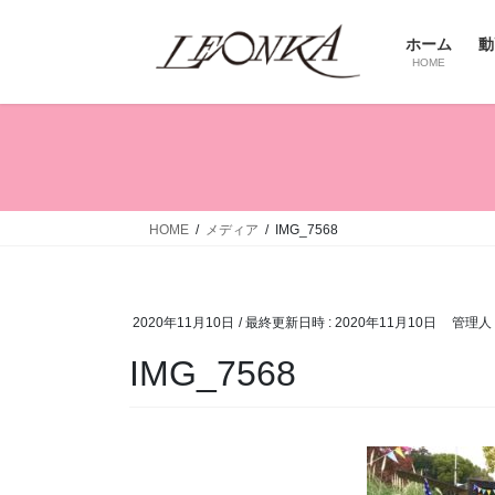
コ
ナ
ン
ビ
ホーム
動
テ
ゲ
HOME
ン
ー
ツ
シ
へ
ョ
ス
ン
キ
に
ッ
移
HOME
メディア
IMG_7568
プ
動
2020年11月10日
/ 最終更新日時 :
2020年11月10日
管理人
IMG_7568