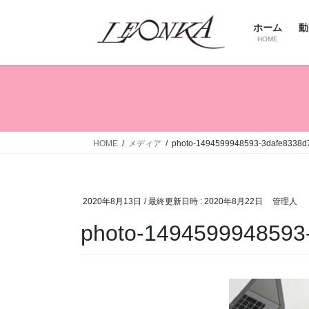
コ
ナ
ン
ビ
ホーム
動
テ
ゲ
HOME
ン
ー
ツ
シ
へ
ョ
ス
ン
キ
に
ッ
移
HOME
メディア
photo-1494599948593-3dafe8338d
プ
動
2020年8月13日
/ 最終更新日時 :
2020年8月22日
管理人
photo-1494599948593