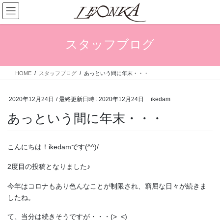
コ
ナ
ン
ビ
テ
ゲ
ン
ー
スタッフブログ
ツ
シ
へ
ョ
ス
ン
HOME
スタッフブログ
あっという間に年末・・・
キ
に
ッ
移
プ
動
2020年12月24日
/ 最終更新日時 :
2020年12月24日
ikedam
あっという間に年末・・・
こんにちは！ikedamです(^^)/
2度目の投稿となりました♪
今年はコロナもあり色んなことが制限され、窮屈な日々が続きま
したね。
て、当分は続きそうですが・・・(>_<)