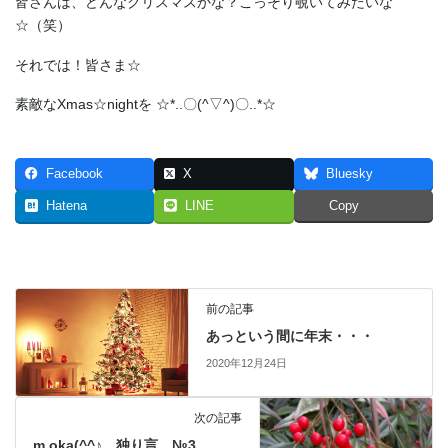
皆さんは、どんなクリスマスかな？こっそり覗いてみたいな
☆（笑）
それでは！皆さま☆
素敵なXmas☆nightを ☆*..〇(^▽^)〇..*☆
Facebook
X
Bluesky
Hatena
LINE
Copy
前の記事
あっという間に年末・・・
2020年12月24日
次の記事
m.oka(^^♪ 独り言 №3