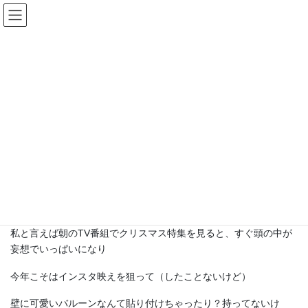
コ
ナ
ン
ビ
テ
ゲ
ン
ー
スタッフブログ
ツ
シ
へ
ョ
ス
ン
HOME
スタッフブログ
Merry Xmas (*^▽^*)/□
キ
に
ッ
移
プ
動
2020年12月25日
/ 最終更新日時 :
2020年12月25日
ぽりちゃん
Merry Xmas (*^▽^*)/□
皆さん☆素敵なクリスマス迎えてらっしゃいますでしょうか？
私と言えば朝のTV番組でクリスマス特集を見ると、すぐ頭の中が
妄想でいっぱいになり
今年こそはインスタ映えを狙って（したことないけど）
壁に可愛いバルーンなんて貼り付けちゃったり？持ってないけ