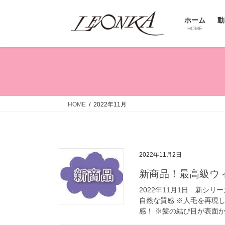
コ
ナ
ン
ビ
ホーム
動
テ
ゲ
HOME
ン
ー
ツ
シ
へ
ョ
ス
ン
キ
に
ッ
移
HOME
2022年11月
プ
動
2022年11月2日
新商品！最高級ウ
2022年11月1日 新シリ
自然な質感 ※人毛を再現
感！ ※髪の結び目が表面か